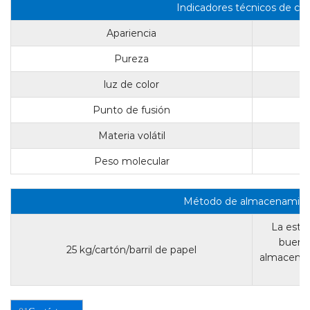
Indicadores técnicos de cali
Apariencia
Pureza
luz de color
Punto de fusión
Materia volátil
Peso molecular
Método de almacenamie
La esta
buena
25 kg/cartón/barril de papel
almacenar