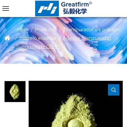
Inicio
/
Producto
/
Blanqueador de plástico
/
modelo especial
/
Agente blanqueador
>
fluorescente OB-1T