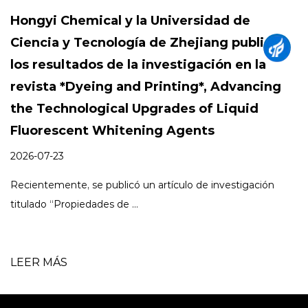
idad de
¿Cómo pueden los agentes bl
ang publican
fluorescentes mejorar tanto la
ción en la
tejidas como los productos d
, Advancing
2026-07-03
f Liquid
A medida que los fabricantes de envases
s
equilibrando la apariencia,...
 investigación
LEER MÁS