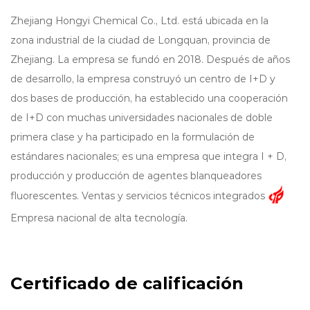
Zhejiang Hongyi Chemical Co., Ltd. está ubicada en la
zona industrial de la ciudad de Longquan, provincia de
Zhejiang. La empresa se fundó en 2018. Después de años
de desarrollo, la empresa construyó un centro de I+D y
dos bases de producción, ha establecido una cooperación
de I+D con muchas universidades nacionales de doble
primera clase y ha participado en la formulación de
estándares nacionales; es una empresa que integra I + D,
producción y producción de agentes blanqueadores
fluorescentes. Ventas y servicios técnicos integrados
Empresa nacional de alta tecnología.
La participación de mercado de abrillantadores ópticos de
Hony Chemical continúa aumentando. Está
profundamente involucrada en terminales nacionales y se
Certificado de calificación
esfuerza por expandir los mercados en Europa, África y el