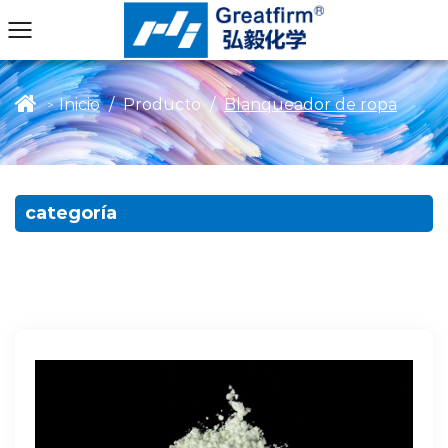
Inicio
/
Producto
/
Blanqueador de ropa
>
categoría