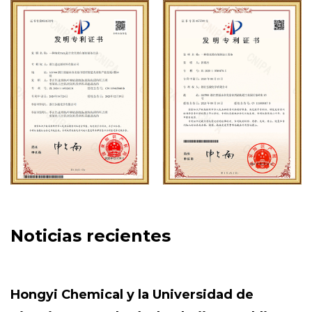
sudeste asiático. Actualmente ha establecido una oficina
en el extranjero en la ciudad de Haiphong, Vietnam.
De cara al siglo XXI, Hony Chemical continuará siendo
pionera e innovando, orientada al mercado y, basándose
en las necesidades de los clientes, creando valor para
todos los socios con servicios de tecnología de aplicación
convenientes, eficientes y de mejor calidad, y un
rendimiento de alto costo. ¡Estamos dispuestos a utilizar
nuestra sinceridad para acompañarlo y crear juntos un
futuro mejor!
Noticias recientes
Hongyi Chemical y la Universidad de