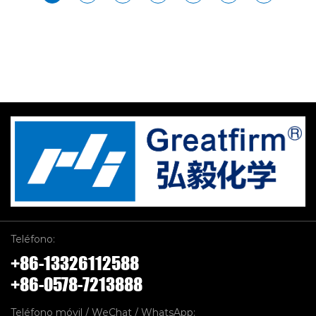
Teléfono:
+86-13326112588
+86-0578-7213888
Teléfono móvil / WeChat / WhatsApp: