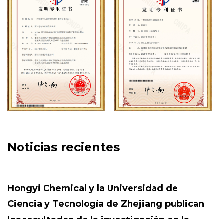
De cara al siglo XXI, Hony Chemical continuará siendo
pionera e innovando, orientada al mercado y, basándose
en las necesidades de los clientes, creando valor para
todos los socios con servicios de tecnología de aplicación
convenientes, eficientes y de mejor calidad, y un
rendimiento de alto costo. ¡Estamos dispuestos a utilizar
nuestra sinceridad para acompañarlo y crear juntos un
futuro mejor!
Noticias recientes
Hongyi Chemical y la Universidad de
Ciencia y Tecnología de Zhejiang publican