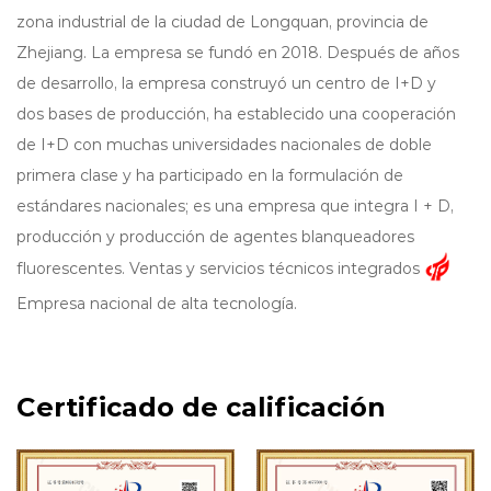
zona industrial de la ciudad de Longquan, provincia de
Zhejiang. La empresa se fundó en 2018. Después de años
de desarrollo, la empresa construyó un centro de I+D y
dos bases de producción, ha establecido una cooperación
de I+D con muchas universidades nacionales de doble
primera clase y ha participado en la formulación de
estándares nacionales; es una empresa que integra I + D,
producción y producción de agentes blanqueadores
fluorescentes. Ventas y servicios técnicos integrados
Empresa nacional de alta tecnología.
La participación de mercado de abrillantadores ópticos de
Hony Chemical continúa aumentando. Está
profundamente involucrada en terminales nacionales y se
Certificado de calificación
esfuerza por expandir los mercados en Europa, África y el
sudeste asiático. Actualmente ha establecido una oficina
en el extranjero en la ciudad de Haiphong, Vietnam.