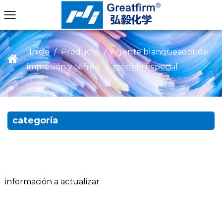
Inicio
/
Producto
/
Agente blanqueador de
>
impresión y teñido.
/
modelo especial
categoría
información a actualizar