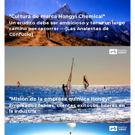
"Cultura de marca Hongyi Chemical"
Un erudito debe ser ambicioso y tener un largo
camino por recorrer ---[Las Analectas de
Confucio]
"Misión de la empresa química Hongyi"
Empleados felices, clientes exitosos, líderes en
la industria