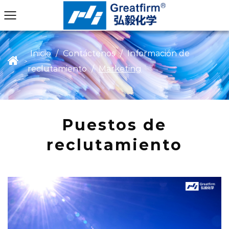
Inicio
/
Contáctenos
/
Información de
>
reclutamiento
/
Marketing
Puestos de
reclutamiento