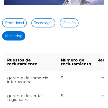
Profesional
Tecnología
Gestión
Marketing
Puestos de
Número de
Requ
reclutamiento
reclutamiento
gerente de comercio
5
Licen
internacional
gerente de ventas
5
Licen
regionales