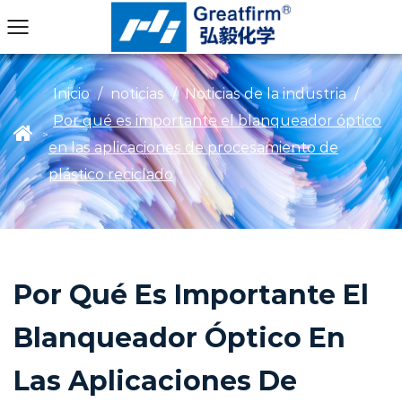
Inicio
/
noticias
/
Noticias de la industria
/
Por qué es importante el blanqueador óptico
>
en las aplicaciones de procesamiento de
plástico reciclado
Por Qué Es Importante El
Blanqueador Óptico En
Las Aplicaciones De