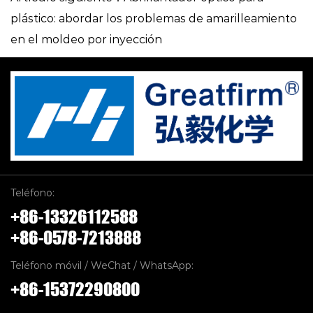
plástico: abordar los problemas de amarilleamiento
en el moldeo por inyección
Teléfono:
+86-13326112588
+86-0578-7213888
Teléfono móvil / WeChat / WhatsApp:
+86-15372290800