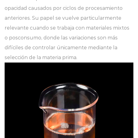
opacidad causados por ciclos de procesamiento
anteriores. Su papel se vuelve particularmente
relevante cuando se trabaja con materiales mixtos
o posconsumo, donde las variaciones son más
difíciles de controlar únicamente mediante la
selección de la materia prima.