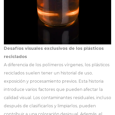
Desafíos visuales exclusivos de los plásticos
reciclados
A diferencia de los polímeros vírgenes, los plásticos
reciclados suelen tener un historial de uso,
exposición y procesamiento previos. Esta historia
introduce varios factores que pueden afectar la
calidad visual. Los contaminantes residuales, incluso
después de clasificarlos y limpiarlos, pueden
contribuir a una coloración desigual. Además, el