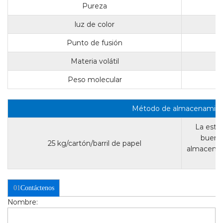
Pureza
luz de color
Punto de fusión
Materia volátil
Peso molecular
Método de almacenamie
La esta
buena
25 kg/cartón/barril de papel
almacenar
01
Contáctenos
Nombre: