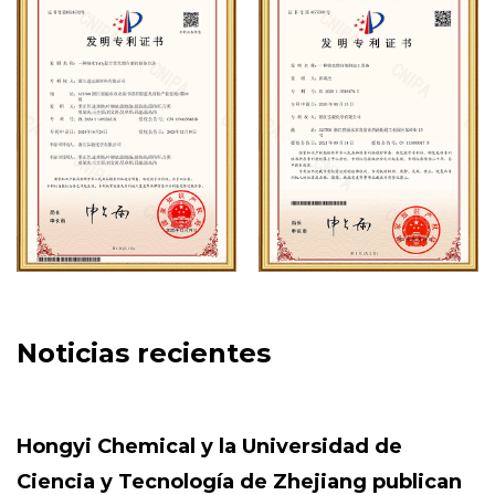
en el extranjero en la ciudad de Haiphong, Vietnam.
De cara al siglo XXI, Hony Chemical continuará siendo
pionera e innovando, orientada al mercado y, basándose
en las necesidades de los clientes, creando valor para
todos los socios con servicios de tecnología de aplicación
convenientes, eficientes y de mejor calidad, y un
rendimiento de alto costo. ¡Estamos dispuestos a utilizar
nuestra sinceridad para acompañarlo y crear juntos un
futuro mejor!
Noticias recientes
rsidad de
¿Cómo pueden los agentes 
jiang publican
fluorescentes mejorar tanto