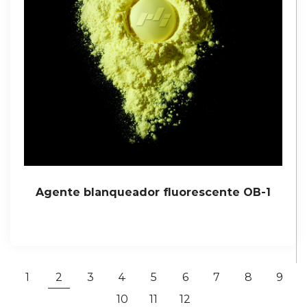
Agente blanqueador fluorescente OB-1
1
2
3
4
5
6
7
8
9
10
11
12