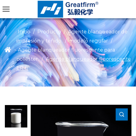
Inicio
/
Producto
/
Agente blanqueador de
impresión y teñido.
/
modelo regular
/
Agente blanqueador fluorescente para
>
poliéster.
/
Agente blanqueador fluorescente
ER-II