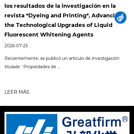
gación en la
tejidas como los productos
ng*, Advancing
2026-07-03
 of Liquid
A medida que los fabricantes de enva
nts
equilibrando la apariencia,...
 de investigación
LEER MÁS