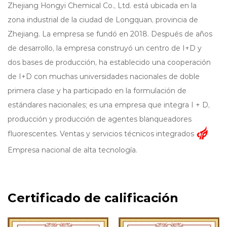
Zhejiang Hongyi Chemical Co., Ltd. está ubicada en la
zona industrial de la ciudad de Longquan, provincia de
Zhejiang. La empresa se fundó en 2018. Después de años
de desarrollo, la empresa construyó un centro de I+D y
dos bases de producción, ha establecido una cooperación
de I+D con muchas universidades nacionales de doble
primera clase y ha participado en la formulación de
estándares nacionales; es una empresa que integra I + D,
producción y producción de agentes blanqueadores
fluorescentes. Ventas y servicios técnicos integrados
Empresa nacional de alta tecnología.
La participación de mercado de abrillantadores ópticos de
Hony Chemical continúa creciendo. Está profundamente
involucrada con los clientes finales nacionales y se
Certificado de calificación
esfuerza por expandir los mercados en Europa, África y el
sudeste asiático. Actualmente ha establecido una oficina