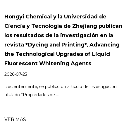
Chemical y la Universidad de
¿Cómo p
 y Tecnología de Zhejiang publican
fluores
ultados de la investigación en la
tejidas
 *Dyeing and Printing*, Advancing
2026-07-0
hnological Upgrades of Liquid
A medida q
scent Whitening Agents
equilibrando
3
nte, se publicó un artículo de investigación
VER MÁS
Propiedades de ...
S