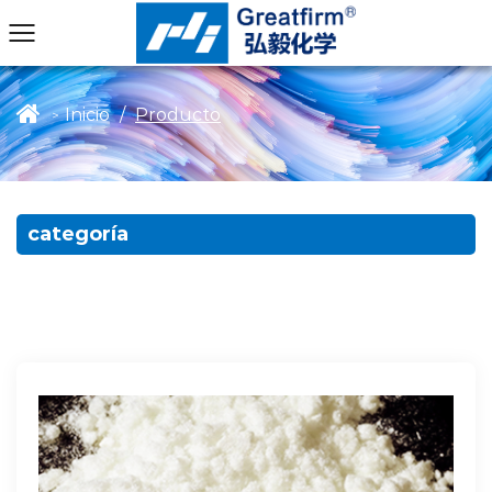
Inicio
/
Producto
>
categoría