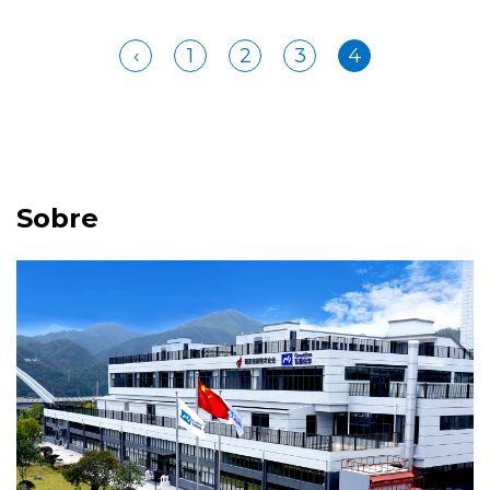
‹
1
2
3
4
Sobre