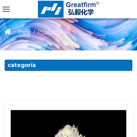
Inicio
/
Producto
>
categoría