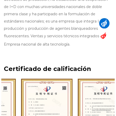
de I+D con muchas universidades nacionales de doble
primera clase y ha participado en la formulación de
estándares nacionales; es una empresa que integra I + D,
producción y producción de agentes blanqueadores
fluorescentes. Ventas y servicios técnicos integrados
Empresa nacional de alta tecnología.
La participación de mercado de abrillantadores ópticos de
Hony Chemical continúa aumentando. Está
profundamente involucrada en terminales nacionales y se
Certificado de calificación
esfuerza por expandir los mercados en Europa, África y el
sudeste asiático. Actualmente ha establecido una oficina
en el extranjero en la ciudad de Haiphong, Vietnam.
De cara al siglo XXI, Hony Chemical continuará siendo
pionera e innovando, orientada al mercado y, basándose
en las necesidades de los clientes, creando valor para