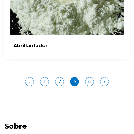
Abrillantador
‹
1
2
3
4
›
Sobre